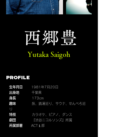
西郷豊
Yutaka Saigoh
PROFILE
生年月日
1981年7月20日
出身地
千葉県
身長
173cm
趣味
旅、銭湯巡り、サウナ、せんべろ巡
り
特技
カラオケ、ピアノ、ダンス
劇団
『渋谷ニコルソンズ』所属
所属部署
ACT１部