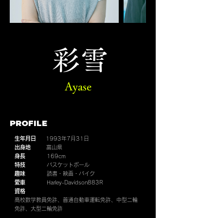
彩雪
Ayase
PROFILE
生年月日
1993年7月31日
出身地
富山県
身長
169cm
特技
バスケットボール
趣味
読書・映画・バイク
愛車
Harley-Davidson883R
資格
高校数学教員免許、普通自動車運転免許、中型二輪
免許、大型二輪免許