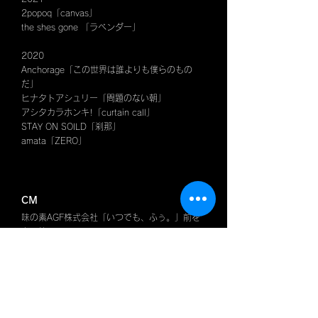
2popoq「canvas」
the shes gone 「ラベンダー」
2020
Anchorage「この世界は誰よりも僕らのもの
だ」
ヒナタトアシュリー「問題のない朝」
アシタカラホンキ!「curtain call」
STAY ON SOILD「刹那」
amata「ZERO」
CM
味の素AGF株式会社「いつでも、ふぅ。」前を
向く篇
かっぱ寿司 (TVCM)
(株)エリザベス ラクオリ
ABC-MART お仕事fitパンプス(web CM)
スポルディング×activegear(店頭広告)
(株)ISSHO (web CM)
Finc (web 広告)