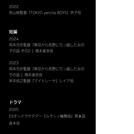
2022
秋山純監督『TOKYO yancha BOYS』杏子役
短編
2024
岡本充史監督『東京から長野に引っ越した女の
子の話 その2 』橋本美奈役
2023
岡本充史監督『東京から長野に引っ越した女の
子の話 』橋本美奈役
岸本拓之監督『マイトレーヤ』レイア役
ドラマ
2025
EXオシドラサタデー『ムサシノ輪舞曲』第８話
森本役