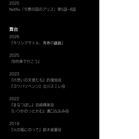
2020
Netflix「今際の国のアリス」第5話~8話
舞台
2026
『キリシマサトル、青春の蹉跌』
2025
『B列車で行こう』
2023
『片思いの天使たち』的場旭役
『ヨツバリベンジ』北川スミレ役
2022
『まなつぼし』目崎輝美役
『いつかのっとかむ』溝口なおみ役
2019
『火の風にのって』鈴木美憂役