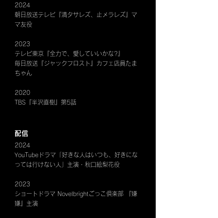
2024
朝日放送テレビ『満タサレズ、止メラレズ』マ
マ友役
2023
テレビ東京『全力で、愛していいかな?』
毎日放送『ジャックフロスト』カフェ店員たま
ちゃん
2020
TBS『半沢直樹』第5話
配信
2024
YouTubeドラマ「好きな人はいつも、好きにな
っては行けない人」主演・秋口絵梨花役
2023
ショートドラマ Novelbrightごっこ倶楽部 『嫌
嫌』主演