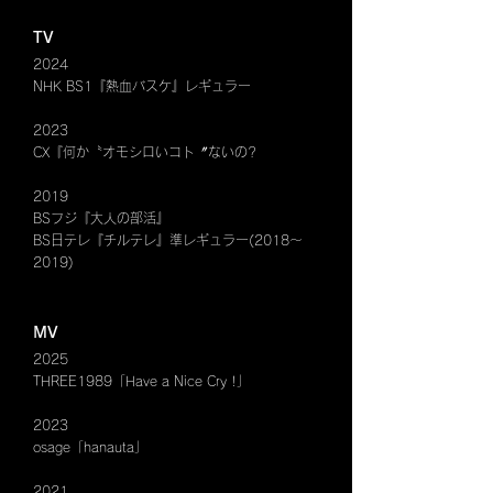
TV
2024
NHK BS1『熱血バスケ』レギュラー
2023
CX『何か〝オモシロいコト〞ないの?
2019
BSフジ『大人の部活』
BS日テレ『チルテレ』準レギュラー(2018〜
2019)
MV
2025
THREE1989「Have a Nice Cry !」
2023
osage「hanauta」
2021