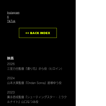
Instagram
X
TikTok
<< BACK INDEX
映画
2026
三室力也監督『還り花』さら役（ヒロイン）
2024
山本大策監督『Ondan Sonra』遊塚ゆう役
2023
廣永壱成監督『シューティングスター・ミラク
ルナイト』山口なつみ役