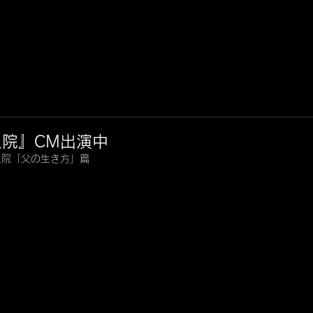
泉院』CM出演中
泉院「父の生き方」篇