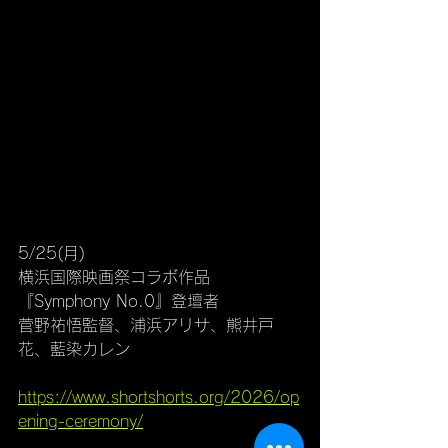
5/25(月)
横浜国際映画祭コラボ作品
『Symphony No.0』登壇者
菅野祐悟監督、浦浜アリサ、熊井戸
花、藍染カレン
https://www.shortshorts.org/2026/op
ening-ceremony/