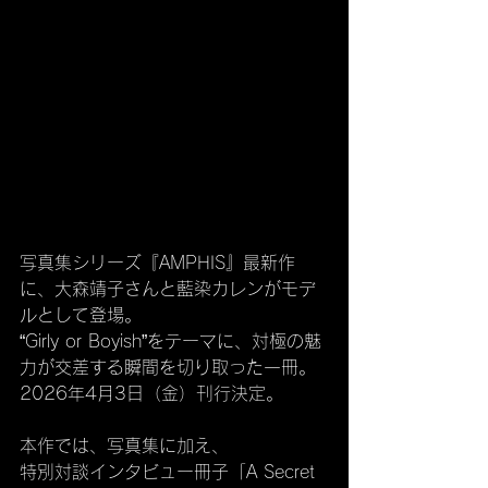
写真集シリーズ『AMPHIS』最新作
に、大森靖子さんと藍染カレンがモデ
ルとして登場。
“Girly or Boyish”をテーマに、対極の魅
力が交差する瞬間を切り取った一冊。
2026年4月3日（金）刊行決定。
本作では、写真集に加え、
特別対談インタビュー冊子「A Secret 