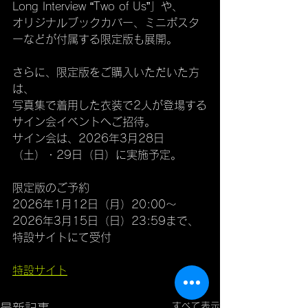
Long Interview “Two of Us”」や、
オリジナルブックカバー、ミニポスタ
ーなどが付属する限定版も展開。
さらに、限定版をご購入いただいた方
は、
写真集で着用した衣装で2人が登場する
サイン会イベントへご招待。
サイン会は、2026年3月28日
（土）・29日（日）に実施予定。
限定版のご予約
2026年1月12日（月）20:00〜
2026年3月15日（日）23:59まで、
特設サイトにて受付
特設サイト
すべて表示
最新記事