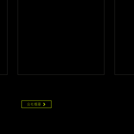
PANY
会社概要
©2015
Creative Guardian, Inc.