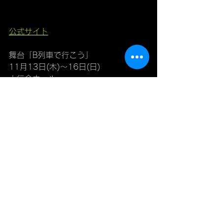
公式サイト
舞台「B列車で行こう」
11月13日(木)〜16日(日)
六行会ホール
すべて表示
最新記事