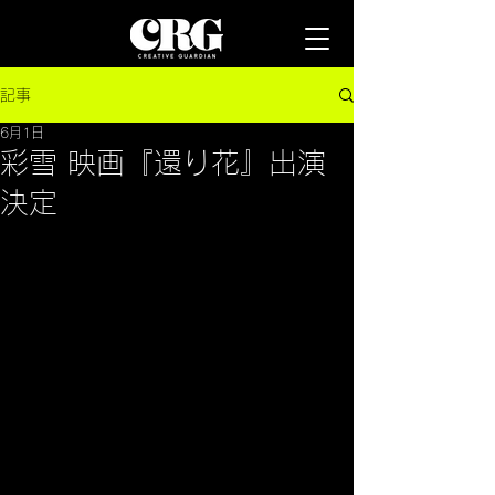
記事
6月1日
彩雪 映画『還り花』出演
決定