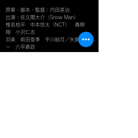
原案・脚本・監督：内田英治
出演：佐久間大介（Snow Man）　
椎名桔平　中本悠太（NCT）　青柳 
翔　小沢仁志
羽楽　前田亜季　平川結月／矢島健
一　六平直政
石橋蓮司
すべて表示
最新記事