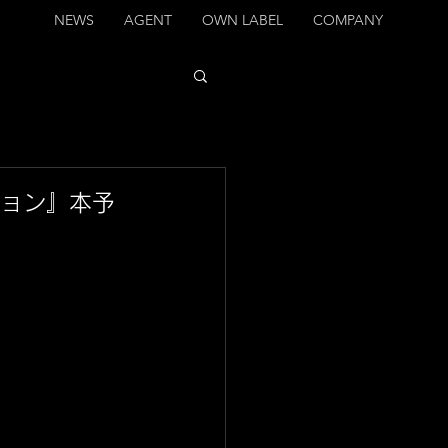
NEWS
AGENT
OWN LABEL
COMPANY
ション』本予