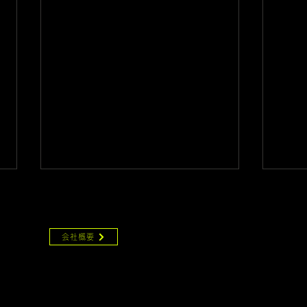
PANY
会社概要
©2015
Creative Guardian, Inc.