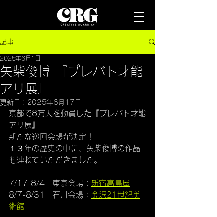
記事
2025年6月1日
矢柴俊博 『プレバト才能
アリ展』
更新日：
2025年6月17日
京都で8万人を動員した『プレバト才能
アリ展』
新たな巡回会場が決定！
１３年の歴史の中に、矢柴俊博の作品
も連ねていただきました。
7/17-8/4　東京会場：
新宿高島屋
8/7-8/31　石川会場：
金沢21世紀美
術館