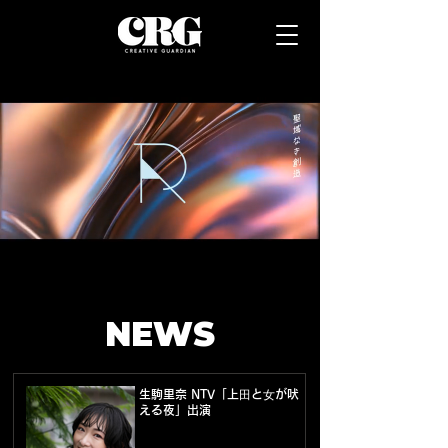
NEWS
生駒里奈 NTV「上⽥と⼥が吠
える夜」出演