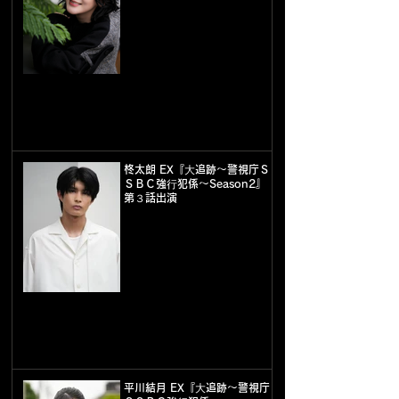
柊太朗 EX『⼤追跡〜警視庁Ｓ
ＳＢＣ強⾏犯係〜Season2』
第３話出演
平川結月 EX『⼤追跡〜警視庁