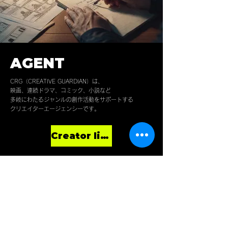
AGENT
CRG（CREATIVE GUARDIAN）は、
映画、連続ドラマ、コミック、小説など
多岐にわたるジャンルの創作活動をサポートする
クリエイターエージェンシーです。
Creator list