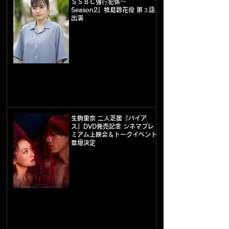
ＳＳＢＣ強⾏犯係〜
Season2』牧島鈴花役 第３話
出演
生駒里奈 二人芝居『バイア
ス』DVD発売記念 シネマプレ
ミアム上映会＆トークイベント
登壇決定